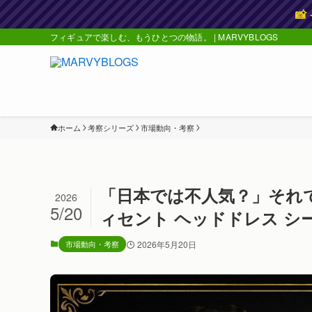

フィギュアで楽しむ、もうひとつの物語。 | MARVYBLOGS
ホーム
考察シリーズ
市場動向・考察
「日本では不人気？」それでも注目
2026
5/20
ィセント ヘッドドレス シ
市場動向・考察
2026年5月20日