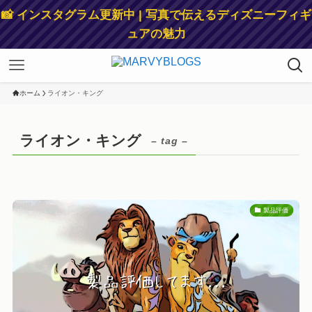
📸 インスタグラム更新中 | 写真で伝えるディズニーフィギ
ュアの魅力
ホーム
ライオン・キング
ライオン・キング
– tag –
製品評価